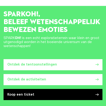
SPARK
OH!
,
BELEEF WETENSCHAPPELIJK
BEWEZEN EMOTIES
SPARK
OH!
is een echt exploratieterrein waar klein en groot
uitgenodigd worden in het boeiende universum van de
wetenschappen!
Ontdek de tentoonstellingen
Ontdek de activiteiten
Koop een ticket