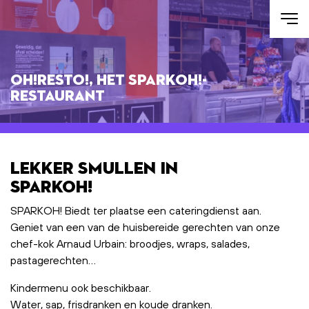
Skip to main content
OH!RESTO!, het SPARKOH!-
restaurant
Lekker smullen in
SPARKOH!
SPARKOH! Biedt ter plaatse een cateringdienst aan.
Geniet van een van de huisbereide gerechten van onze
chef-kok Arnaud Urbain: broodjes, wraps, salades,
pastagerechten…
Kindermenu ook beschikbaar.
Water, sap, frisdranken en koude dranken.