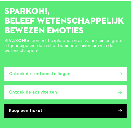
SPARK
OH!
,
BELEEF WETENSCHAPPELIJK
BEWEZEN EMOTIES
SPARK
OH!
is een echt exploratieterrein waar klein en groot
uitgenodigd worden in het boeiende universum van de
wetenschappen!
Ontdek de tentoonstellingen
Ontdek de activiteiten
Koop een ticket