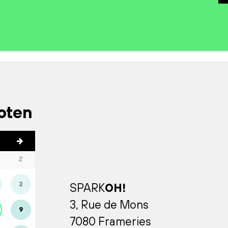
loten
Z
2
SPARK
OH!
3, Rue de Mons
9
7080 Frameries