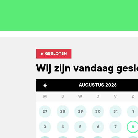
GESLOTEN
Wij zijn vandaag ges
AUGUSTUS 2026
M
D
W
D
V
Z
27
28
29
30
31
1
3
4
5
6
7
8