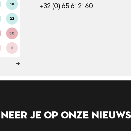
16
+32 (0) 65 61 21 60
23
30
6
neer je op onze nieuws