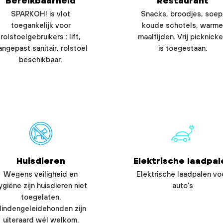
Bereikbaarheid
Restaurant
SPARKOH! is vlot
Snacks, broodjes, soep
toegankelijk voor
koude schotels, warme
rolstoelgebruikers : lift,
maaltijden. Vrij picknick
angepast sanitair, rolstoel
is toegestaan.
beschikbaar.
Huisdieren
Elektrische laadpal
Wegens veiligheid en
Elektrische laadpalen vo
ygiëne zijn huisdieren niet
auto’s
toegelaten.
lindengeleidehonden zijn
uiteraard wél welkom.