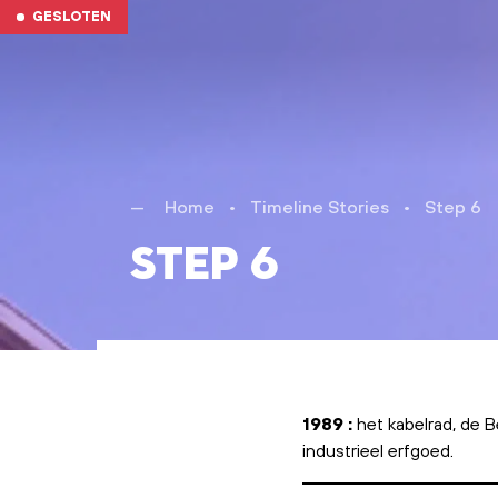
Skip to main content
GESLOTEN
Home
•
Timeline Stories
•
Step 6
Step 6
1989 :
het kabelrad, de
industrieel erfgoed.