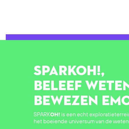
SPARK
OH!
,
BELEEF WETE
BEWEZEN EMO
SPARK
OH!
is een echt exploratieterre
het boeiende universum van de wete