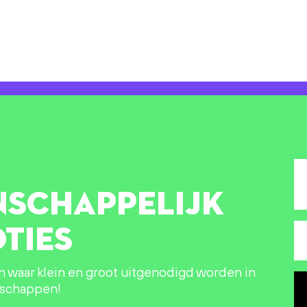
NSCHAPPELIJK
TIES
in waar klein en groot uitgenodigd worden in
nschappen!