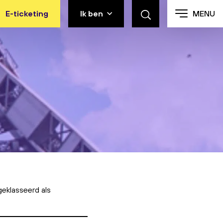
E-ticketing
Ik ben
MENU
eklasseerd als