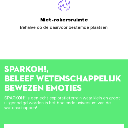
Niet-rokersruimte
Behalve op de daarvoor bestemde plaatsen.
SPARK
OH!
,
BELEEF WETENSCHAPPELIJK
BEWEZEN EMOTIES
SPARK
OH!
is een echt exploratieterrein waar klein en groot
uitgenodigd worden in het boeiende universum van de
wetenschappen!