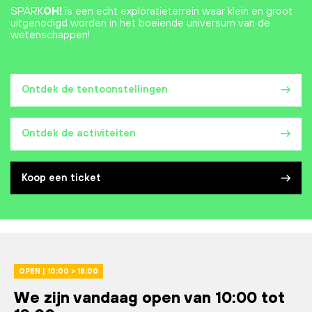
SPARK
OH!
is een echt exploratieterrein waar klein en groot
uitgenodigd worden in het boeiende universum van de
wetenschappen!
Ontdek de tentoonstellingen
Ontdek de activiteiten
Koop een ticket
OPEN | 10:00 > 18:00
We zijn vandaag open van 10:00 tot