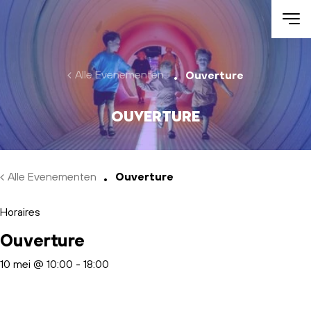
Skip to main content
Alle Evenementen
Ouverture
Ouverture
Alle Evenementen
Ouverture
Horaires
Ouverture
10 mei @ 10:00
-
18:00