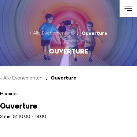
Skip to main content
Alle Evenementen
Ouverture
Ouverture
Alle Evenementen
Ouverture
Horaires
Ouverture
3 mei @ 10:00
-
18:00