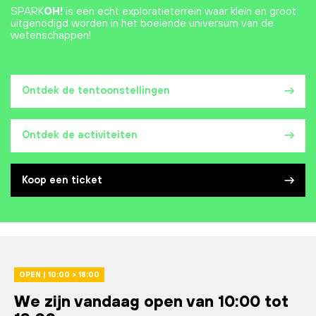
SPARK
OH!
is een echt exploratieterrein waar klein en groot
uitgenodigd worden in het boeiende universum van de
wetenschappen!
Ontdek de tentoonstellingen
Ontdek de activiteiten
Koop een ticket
OPEN | 10:00 > 18:00
We zijn vandaag open van 10:00 tot