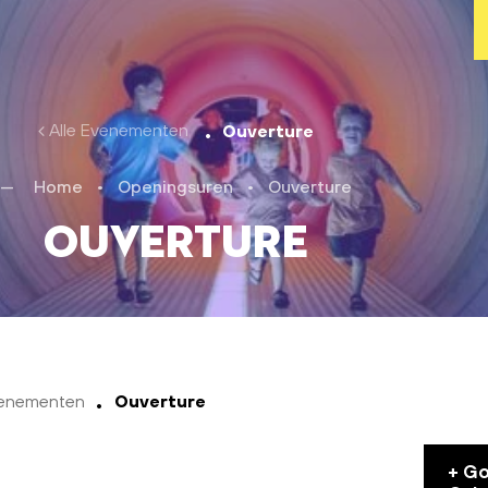
Alle Evenementen
Ouverture
Home
•
Openingsuren
•
Ouverture
Ouverture
venementen
Ouverture
+ G