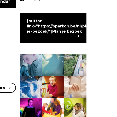
endar
[button
link="https://sparkoh.be/nl/plan-
je-bezoek/"]Plan je bezoek
ure