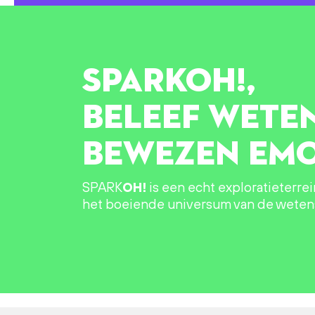
SPARK
OH!
,
BELEEF WETE
BEWEZEN EMO
SPARK
OH!
is een echt exploratieterre
het boeiende universum van de wete