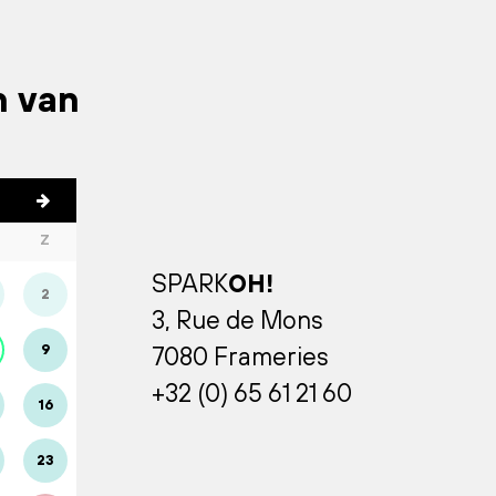
n van
Z
SPARK
OH!
2
3, Rue de Mons
9
7080 Frameries
+32 (0) 65 61 21 60
16
23