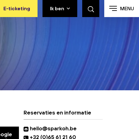
E-ticketing
Ik ben
MENU
Reservaties en informatie
hello@sparkoh.be
oogle
+32 (0)65 61 21 60