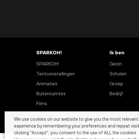
SPARKOH!
Ik ben
SPARKOH!
Gezin
Tentoonstellingen
Scholen
Animaties
Groep
Buitenruimtes
Bedrijf
Films
Abonnement
We use cookies on our website to give you the most relevant
experience by remembering your preferences and repeat visit
clicking “Accept”, you consent to the use of ALL the cookies.