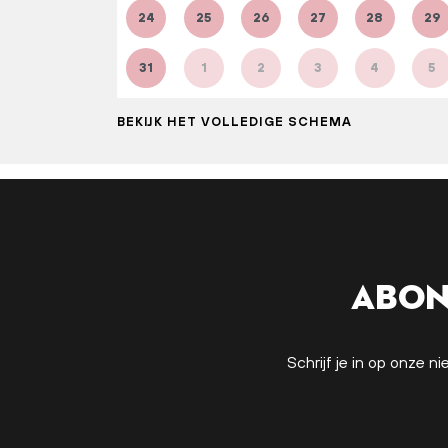
24
25
26
27
28
29
31
1
2
3
4
5
BEKIJK HET VOLLEDIGE SCHEMA
Abon
Schrijf je in op onze