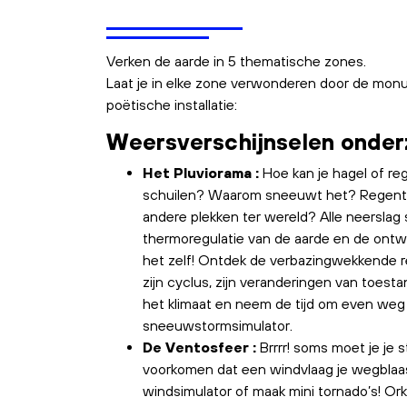
Verken de aarde in 5 thematische zones.
Laat je in elke zone verwonderen door de mo
poëtische installatie:
Weersverschijnselen onder
Het Pluviorama :
Hoe kan je hagel of reg
schuilen? Waarom sneeuwt het? Regent h
andere plekken ter wereld? Alle neerslag s
thermoregulatie van de aarde en de ontwi
het zelf! Ontdek de verbazingwekkende re
zijn cyclus, zijn veranderingen van toesta
het klimaat en neem de tijd om even weg
sneeuwstormsimulator.
De Ventosfeer :
Brrrr! soms moet je je 
voorkomen dat een windvlaag je wegblaas
windsimulator of maak mini tornado’s! Ork