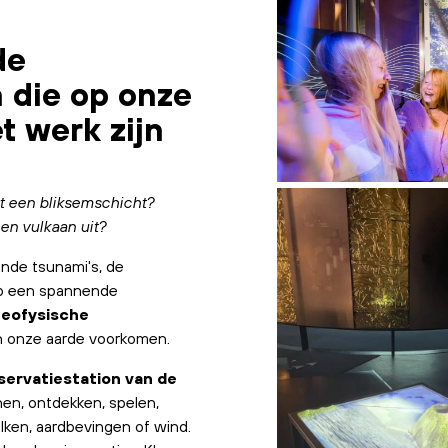
de
 die op onze
t werk zijn
 een bliksemschicht?
n vulkaan uit?
ende tsunami's, de
op een spannende
geofysische
an onze aarde voorkomen.
servatiestation van de
nen, ontdekken, spelen,
lken, aardbevingen of wind.