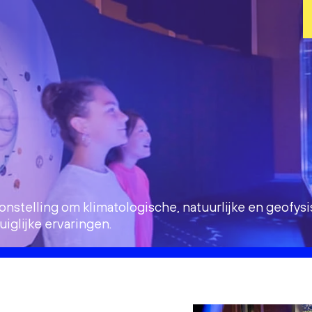
telling om klimatologische, natuurlijke en geofysi
uiglijke ervaringen.