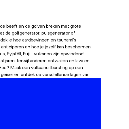
de beeft en de golven breken met grote
et de golfgenerator, pulsgenerator of
tdek je hoe aardbevingen en tsunami’s
 anticiperen en hoe je jezelf kan beschermen.
s, Eyjaföll, Fuji… vulkanen zijn opwindend!
l jaren, terwijl anderen ontwaken en lava en
Hoe? Maak een vulkaanuitbarsting op een
geiser en ontdek de verschillende lagen van
plash / Photo 2 – 3 : NASA