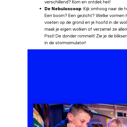
verschillend? Kom en ontdek het!
De Nebuloscoop
:Kijk omhoog naar de h
Een boom? Een gezicht? Welke vormen h
voeten op de grond en je hoofd in de wolk
maak je eigen wolken of verzamel ze allema
Psst! De donder rommelt! Zie je de bliks
in de stormsimulator!
©Photo 1-2 : USGS sur Unsplash / Photo 3 : B
Photo 4 : NASA