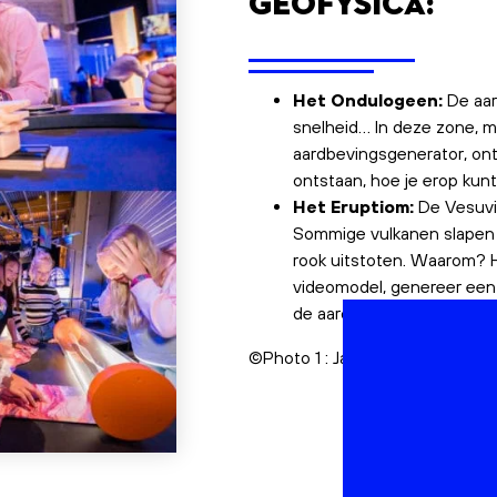
geofysica:
Het Ondulogeen:
De aar
snelheid… In deze zone, m
aardbevingsgenerator, on
ontstaan, hoe je erop kunt
Het Eruptiom:
De Vesuviu
Sommige vulkanen slapen a
rook uitstoten. Waarom? 
videomodel, genereer een 
de aarde.
©Photo 1 : James_Eades sur Uns