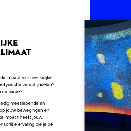
ijke
klimaat
s de impact van menselijke
 geofysische verschijnselen?
n de aarde?
olledig meeslepende en
rt op jouw bewegingen en
lke impact heeft jouw
soriële ervaring die je de