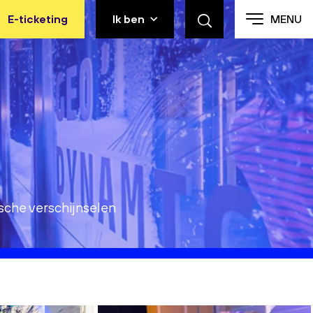
E-ticketing
Ik ben
MENU
sche verschijnselen