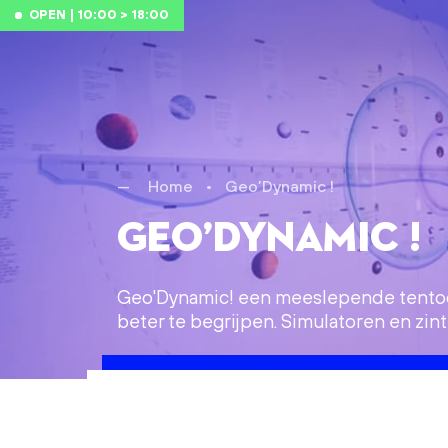
Skip to main content
OPEN | 10:00 > 18:00
Home
•
Geo’Dynamic !
Geo’Dynamic !
Geo'Dynamic! een meeslepende tentoons
beter te begrijpen. Simulatoren en zint