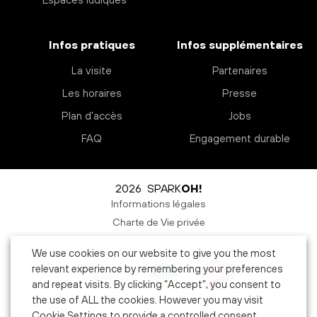
Espaces ludiques
Infos pratiques
Infos supplémentaires
La visite
Partenaires
Les horaires
Presse
Plan d’accès
Jobs
FAQ
Engagement durable
2026 SPARK
OH!
Informations légales
Charte de Vie privée
We use cookies on our website to give you the most
relevant experience by remembering your preferences
and repeat visits. By clicking “Accept”, you consent to
the use of ALL the cookies. However you may visit
Cookie Settings to provide a controlled consent.