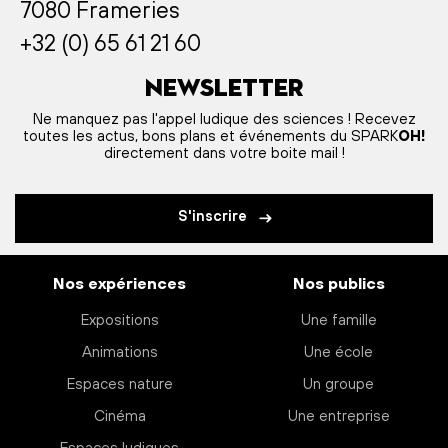
7080 Frameries
+32 (0) 65 61 21 60
Newsletter
Ne manquez pas l'appel ludique des sciences ! Recevez
toutes les actus, bons plans et événements du SPARK
OH!
directement dans votre boite mail !
S'inscrire
Nos expériences
Nos publics
Expositions
Une famille
Animations
Une école
Espaces nature
Un groupe
Cinéma
Une entreprise