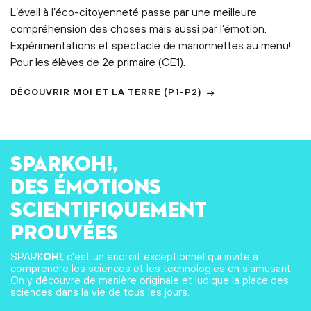
L’éveil à l’éco-citoyenneté passe par une meilleure
compréhension des choses mais aussi par l’émotion.
Expérimentations et spectacle de marionnettes au menu!
Pour les élèves de 2e primaire (CE1).
DÉCOUVRIR
MOI ET LA TERRE
(P1-P2)
SPARKOH!,
des émotions
scientifiquement
prouvées
SPARK
OH!
, c'est un endroit exceptionnel qui invite à
comprendre les sciences et les technologies en s'amusant.
On y découvre de manière originale et ludique la place des
sciences dans la vie de tous les jours.