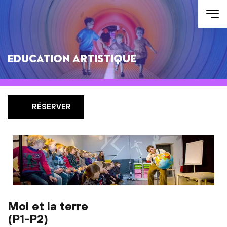
Aller au contenu
Education artistique
RÉSERVER
Moi et la terre
(P1-P2)