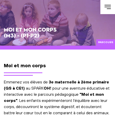
Aller au contenu
Moi et mon corps
(M3) – (P1-P2)
PARCOURS
Moi et mon corps
Emmenez vos élèves de
3e maternelle à 2ème primaire
(GS à CE1)
au SPARK
OH!
pour une aventure éducative et
interactive avec le parcours pédagogique
"Moi et mon
corps"
. Les enfants expérimenteront l'équilibre avec leur
corps, découvriront le système digestif, et écouteront
battre leur cœur tout en le comparant à celui des animaux.