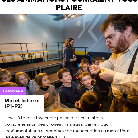
plaire
PARCOURS
Moi et la terre
(P1-P2)
L’éveil à l’éco-citoyenneté passe par une meilleure
compréhension des choses mais aussi par l’émotion.
Expérimentations et spectacle de marionnettes au menu! Pour
les élèves de 2e primaire (CE1).