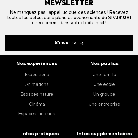
Newsletter
Ne manquez pas l'appel ludique des sciences ! Recevez
toutes les actus, bons plans et événements du SPARK
OH!
directement dans votre boite mail !
S'inscrire
Nos expériences
Nos publics
Expositions
Une famille
Animations
Une école
Espaces nature
Un groupe
Cinéma
Une entreprise
Espaces ludiques
Infos pratiques
Infos supplémentaires