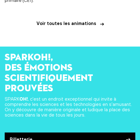
primaire (CE1).
Voir toutes les animations
SPARKOH!,
des émotions
scientifiquement
prouvées
SPARK
OH!
, c'est un endroit exceptionnel qui invite à
comprendre les sciences et les technologies en s'amusant.
On y découvre de manière originale et ludique la place des
sciences dans la vie de tous les jours.
Billetterie