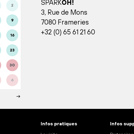
SPARK
OH!
2
3, Rue de Mons
9
7080 Frameries
+32 (0) 65 61 21 60
16
23
30
6
Infos pratiques
Infos sup