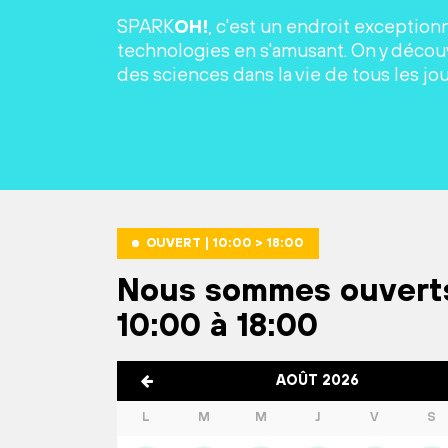
SPARK
OH!
, c'est un endroit exception
technologies en s'amusant. On y découv
des sciences dans la vie de tous les jou
OUVERT | 10:00 > 18:00
Nous sommes ouvert
10:00 à 18:00
AOÛT 2026
L
M
M
J
V
S