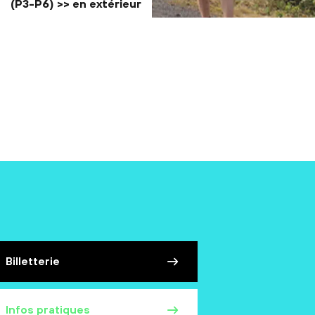
(P3-P6) >> en extérieur
Partez en balade à la rencontre de cet écosystème très
particulier qui s’est développé en quelques décennies sur ce
« tas de cailloux » né de l’exploitation du charbon.
Billetterie
Infos pratiques