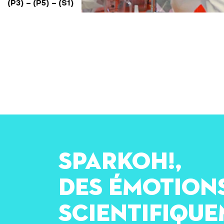
(P3) – (P5) – (S1)
L’eau potable est précieuse. Sensibilisés par le film « H20! », les
élèves tentent de laver l’eau salie par nos utilisations.
SPARKOH!,
des émotion
scientifiqu