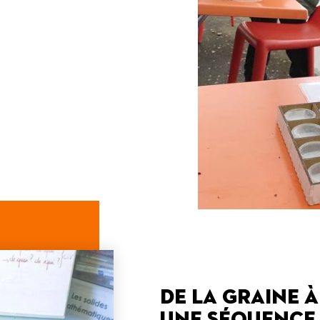
De la graine à
une séquence 