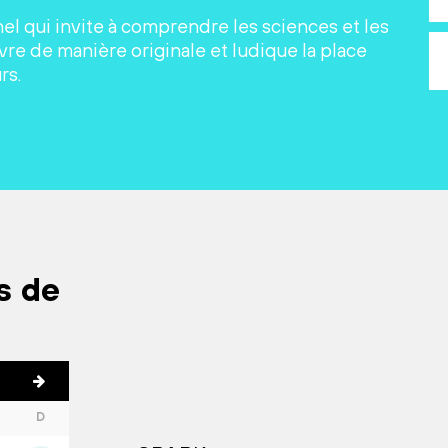
nel qui invite à comprendre les sciences et les
re de manière originale et ludique la place
rs.
s de
D