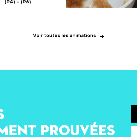
(P4) – (P6)
Où va notre tartine quand on l’a avalée ? Quel chemin
parcourent nos aliments à l’intérieur de notre corps ? Et à quoi
ça sert de manger ?
Voir toutes les animations
s
ement prouvées