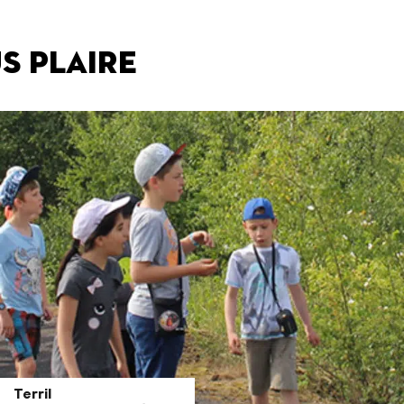
s plaire
Terril