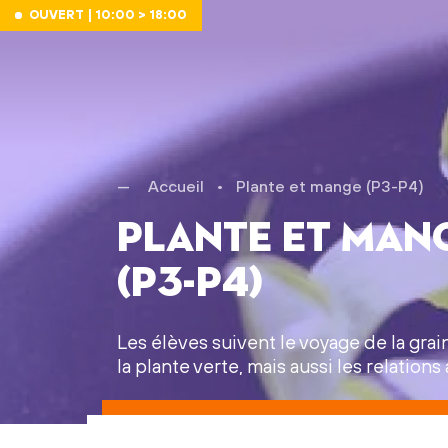
Aller au contenu
OUVERT | 10:00 > 18:00
Accueil
•
Plante et mange (P3-P4)
Plante et man
(P3-P4)
Les élèves suivent le voyage de la grain
la plante verte, mais aussi les relation