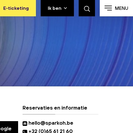
E-ticketing
Ik ben
MENU
Reservaties en informatie
hello@sparkoh.be
oogle
+32 (0)65 61 21 60