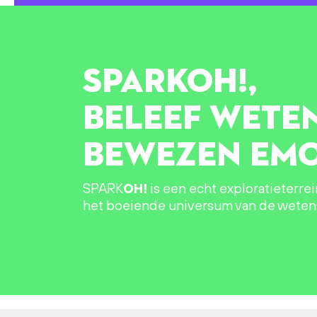
SPARK
OH!
,
BELEEF WETE
BEWEZEN EMO
SPARK
OH!
is een echt exploratieterre
het boeiende universum van de wete