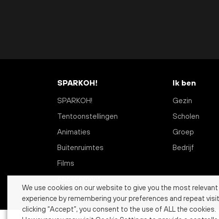
SPARKOH!
Ik ben
SPARKOH!
Gezin
Tentoonstellingen
Scholen
Animaties
Groep
Buitenruimtes
Bedrijf
Films
Abonnement
We use cookies on our website to give you the most relevant
experience by remembering your preferences and repeat visit
clicking “Accept”, you consent to the use of ALL the cookies.