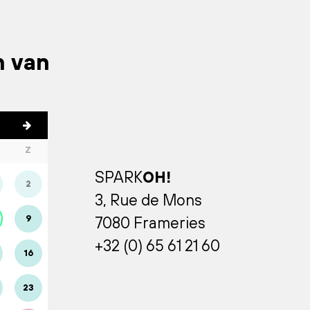
n van
Z
SPARK
OH!
2
3, Rue de Mons
9
7080 Frameries
+32 (0) 65 61 21 60
16
23