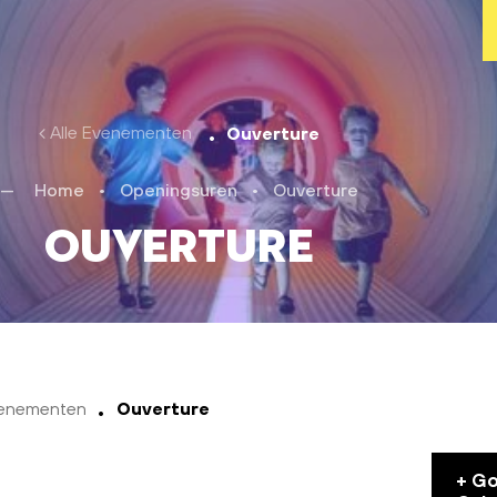
Alle Evenementen
Ouverture
Home
•
Openingsuren
•
Ouverture
Ouverture
venementen
Ouverture
+ G