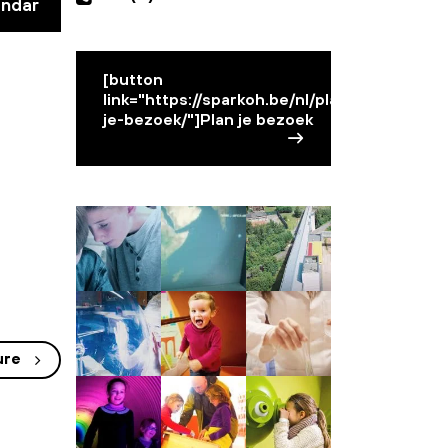
endar
[button
link="https://sparkoh.be/nl/plan-
je-bezoek/"]Plan je bezoek
ure