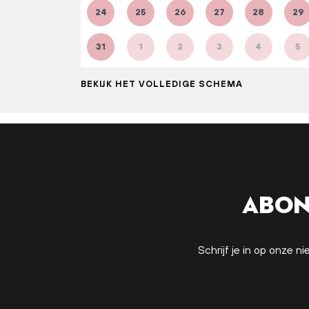
24
25
26
27
28
29
31
1
2
3
4
5
BEKIJK HET VOLLEDIGE SCHEMA
Abon
Schrijf je in op onze