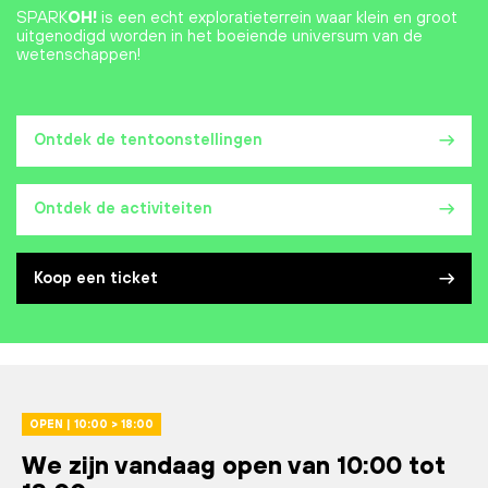
SPARK
OH!
is een echt exploratieterrein waar klein en groot
uitgenodigd worden in het boeiende universum van de
wetenschappen!
Ontdek de tentoonstellingen
Ontdek de activiteiten
Koop een ticket
OPEN | 10:00 > 18:00
We zijn vandaag open van 10:00 tot