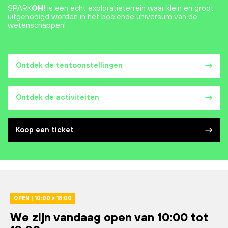
SPARK
OH!
is een echt exploratieterrein waar klein en groot
uitgenodigd worden in het boeiende universum van de
wetenschappen!
Ontdek de tentoonstellingen
Ontdek de activiteiten
Koop een ticket
OPEN | 10:00 > 18:00
We zijn vandaag open van 10:00 tot