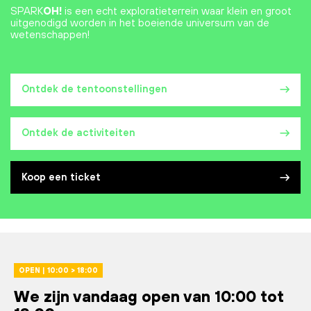
SPARK
OH!
is een echt exploratieterrein waar klein en groot
uitgenodigd worden in het boeiende universum van de
wetenschappen!
Ontdek de tentoonstellingen
Ontdek de activiteiten
Koop een ticket
OPEN | 10:00 > 18:00
We zijn vandaag open van 10:00 tot