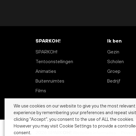
SPARKOH!
Ik ben
SPARKOH!
Gezin
Tentoonstellingen
Scholen
Animaties
Groep
Buitenruimtes
Bedrijf
Films
Abonnement
We use cookies on our website to give you the most relevant
experience by remembering your preferences and repeat visit
clicking “Accept”, you consent to the use of ALL the cookies.
However you may visit Cookie Settings to provide a controll
2026 SPARK
OH!
Wettelijke informaties
Privacy
consent.