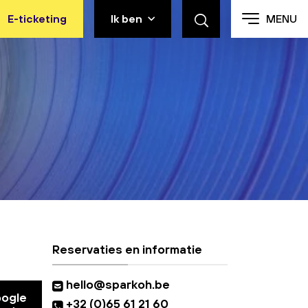
E-ticketing
Ik ben
MENU
Reservaties en informatie
hello@sparkoh.be
oogle
+32 (0)65 61 21 60