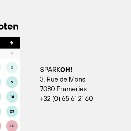
loten
Z
2
SPARK
OH!
3, Rue de Mons
9
7080 Frameries
16
+32 (0) 65 61 21 60
23
30