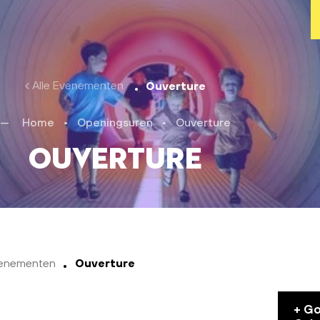
Alle Evenementen
Ouverture
Home
•
Openingsuren
•
Ouverture
Ouverture
venementen
Ouverture
+ G