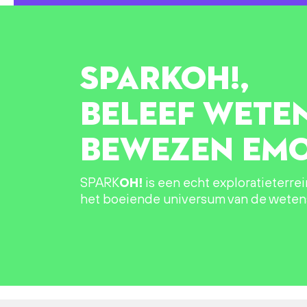
SPARK
OH!
,
BELEEF WETE
BEWEZEN EMO
SPARK
OH!
is een echt exploratieterre
het boeiende universum van de wete