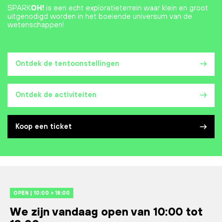
SPARK
OH!
is een echt exploratieterrein waar klein en groot
uitgenodigd worden in het boeiende universum van de
wetenschappen!
Ontdek de tentoonstellingen
Ontdek de activiteiten
Koop een ticket
OPEN | 10:00 > 18:00
We zijn vandaag open van 10:00 tot