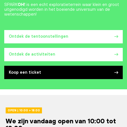
SPARK
OH!
is een echt exploratieterrein waar klein en groot
uitgenodigd worden in het boeiende universum van de
wetenschappen!
Ontdek de tentoonstellingen
Ontdek de activiteiten
Koop een ticket
OPEN | 10:00 > 18:00
We zijn vandaag open van 10:00 tot