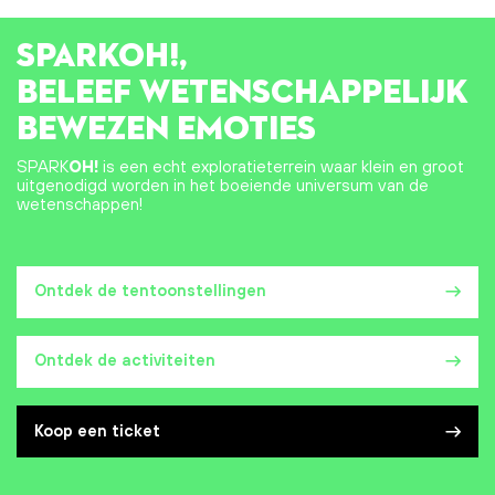
SPARK
OH!
,
BELEEF WETENSCHAPPELIJK
BEWEZEN EMOTIES
SPARK
OH!
is een echt exploratieterrein waar klein en groot
uitgenodigd worden in het boeiende universum van de
wetenschappen!
Ontdek de tentoonstellingen
Ontdek de activiteiten
Koop een ticket