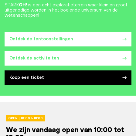
SPARK
OH!
is een echt exploratieterrein waar klein en groot
uitgenodigd worden in het boeiende universum van de
wetenschappen!
Ontdek de tentoonstellingen
Ontdek de activiteiten
Koop een ticket
OPEN | 10:00 > 18:00
We zijn vandaag open van 10:00 tot