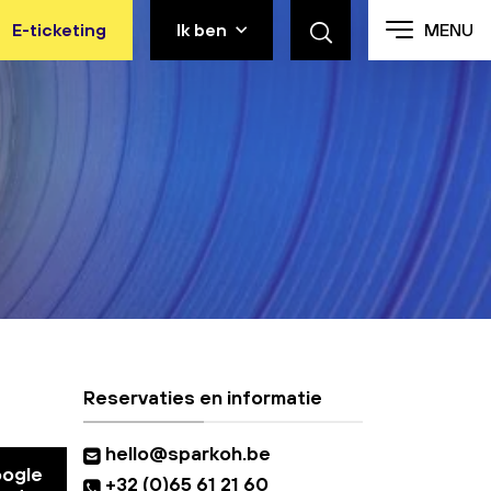
E-ticketing
Ik ben
MENU
Reservaties en informatie
hello@sparkoh.be
oogle
+32 (0)65 61 21 60