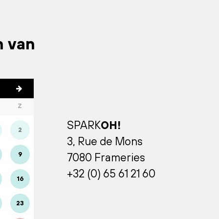
n van
Z
SPARK
OH!
2
3, Rue de Mons
9
7080 Frameries
+32 (0) 65 61 21 60
16
23