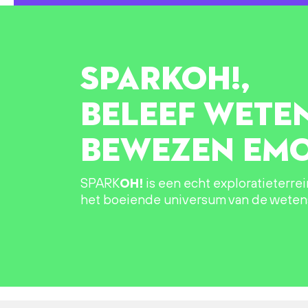
SPARK
OH!
,
BELEEF WETE
BEWEZEN EMO
SPARK
OH!
is een echt exploratieterre
het boeiende universum van de wete