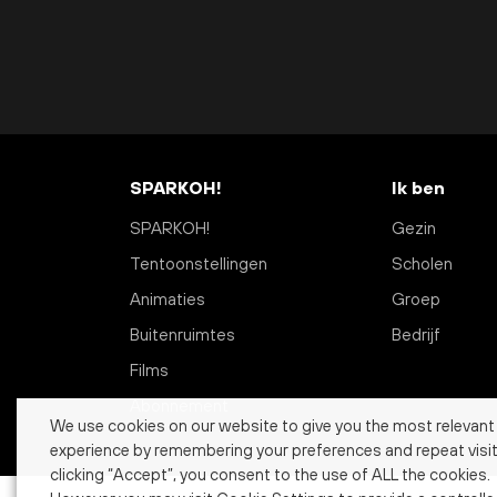
SPARKOH!
Ik ben
SPARKOH!
Gezin
Tentoonstellingen
Scholen
Animaties
Groep
Buitenruimtes
Bedrijf
Films
Abonnement
We use cookies on our website to give you the most relevant
experience by remembering your preferences and repeat visit
clicking “Accept”, you consent to the use of ALL the cookies.