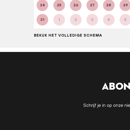
24
25
26
27
28
29
31
1
2
3
4
5
BEKIJK HET VOLLEDIGE SCHEMA
Abon
Schrijf je in op onze