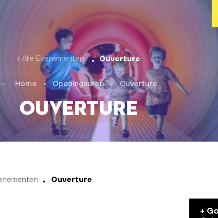
Alle Evenementen
Ouverture
Home
•
Openingsuren
•
Ouverture
Ouverture
venementen
Ouverture
+ G