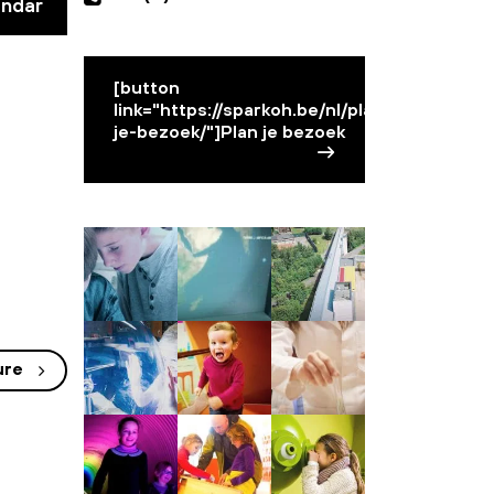
endar
[button
link="https://sparkoh.be/nl/plan-
je-bezoek/"]Plan je bezoek
ure