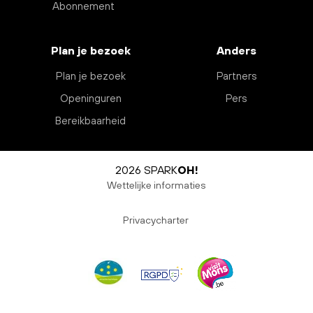
Abonnement
Plan je bezoek
Anders
Plan je bezoek
Partners
Openinguren
Pers
Bereikbaarheid
2026 SPARK
OH!
Wettelijke informaties
Privacycharter