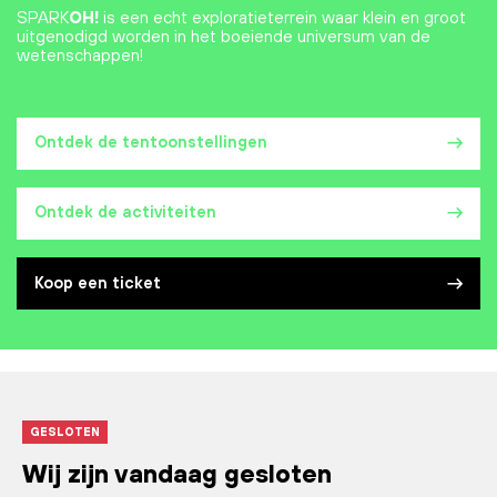
SPARK
OH!
is een echt exploratieterrein waar klein en groot
uitgenodigd worden in het boeiende universum van de
wetenschappen!
Ontdek de tentoonstellingen
Ontdek de activiteiten
Koop een ticket
GESLOTEN
Wij zijn vandaag gesloten