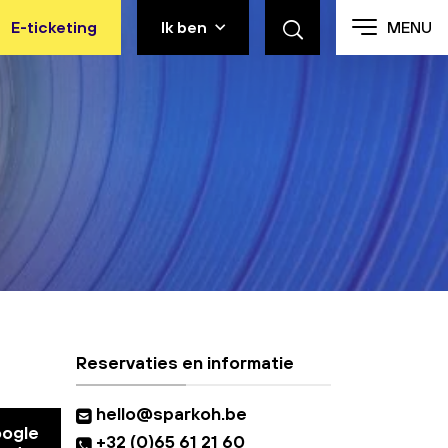
E-ticketing
Ik ben
MENU
Reservaties en informatie
hello@sparkoh.be
oogle
+32 (0)65 61 21 60