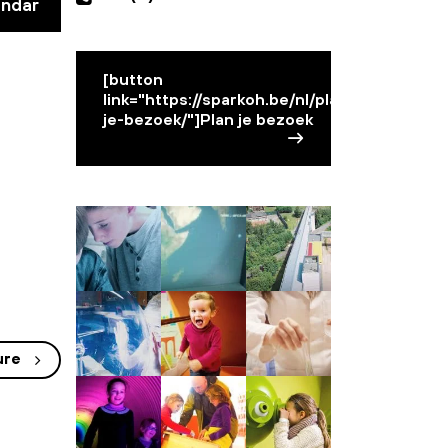
endar
[button
link="https://sparkoh.be/nl/plan-
je-bezoek/"]Plan je bezoek
ure