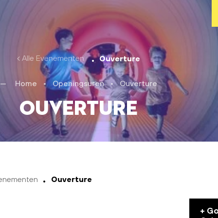
Alle Evenementen
Ouverture
Home
•
Openingsuren
•
Ouverture
Ouverture
venementen
Ouverture
+ G