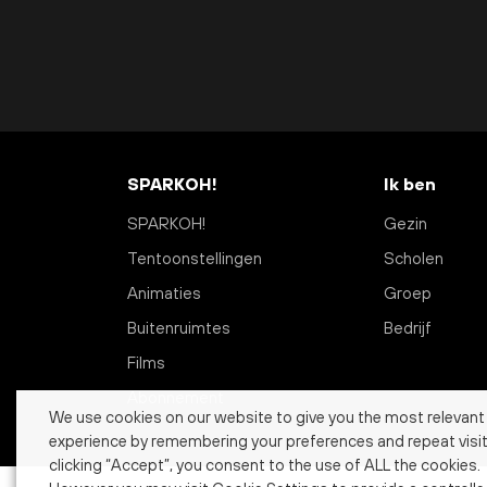
SPARKOH!
Ik ben
SPARKOH!
Gezin
Tentoonstellingen
Scholen
Animaties
Groep
Buitenruimtes
Bedrijf
Films
Abonnement
We use cookies on our website to give you the most relevant
experience by remembering your preferences and repeat visit
clicking “Accept”, you consent to the use of ALL the cookies.