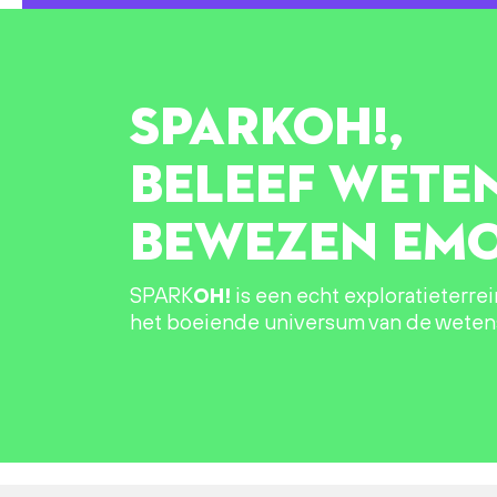
SPARK
OH!
,
BELEEF WETE
BEWEZEN EMO
SPARK
OH!
is een echt exploratieterre
het boeiende universum van de wete