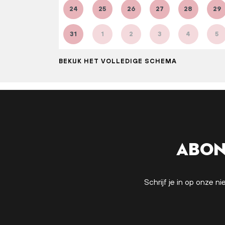
24
25
26
27
28
29
31
1
2
3
4
5
BEKIJK HET VOLLEDIGE SCHEMA
Abon
Schrijf je in op onze