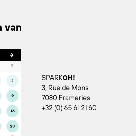
n van
Z
SPARK
OH!
2
3, Rue de Mons
9
7080 Frameries
+32 (0) 65 61 21 60
16
23