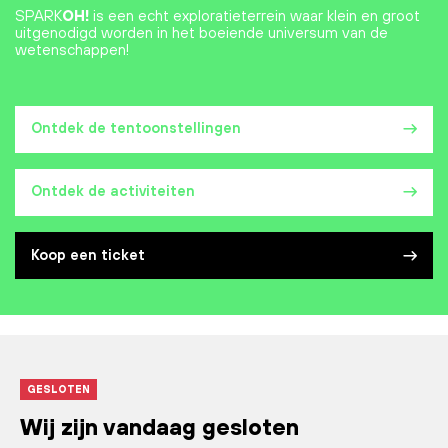
SPARK
OH!
is een echt exploratieterrein waar klein en groot
uitgenodigd worden in het boeiende universum van de
wetenschappen!
Ontdek de tentoonstellingen
Ontdek de activiteiten
Koop een ticket
GESLOTEN
Wij zijn vandaag gesloten