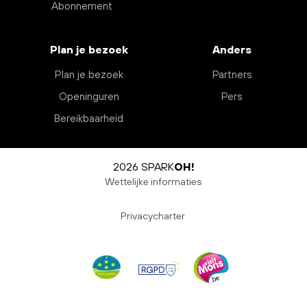
Abonnement
Plan je bezoek
Anders
Plan je bezoek
Partners
Openinguren
Pers
Bereikbaarheid
2026 SPARK
OH!
Wettelijke informaties
Privacycharter