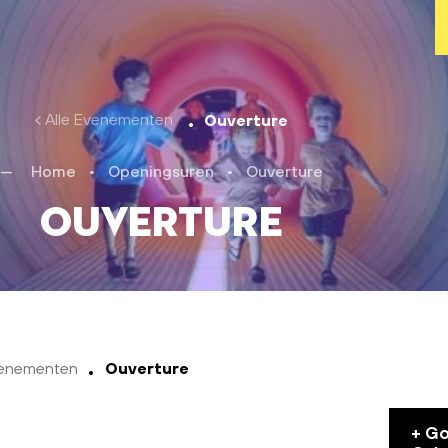
Alle Evenementen
Ouverture
Home
•
Openingsuren
•
Ouverture
Ouverture
venementen
Ouverture
+ G