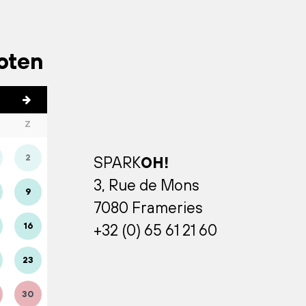
loten
Z
2
SPARK
OH!
3, Rue de Mons
9
7080 Frameries
16
+32 (0) 65 61 21 60
23
30