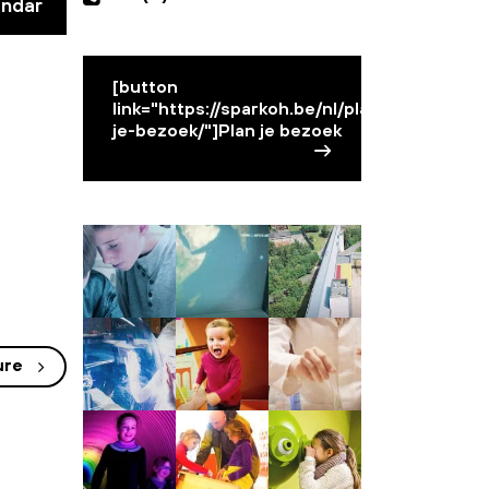
endar
[button
link="https://sparkoh.be/nl/plan-
je-bezoek/"]Plan je bezoek
ure