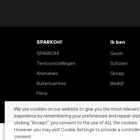
SPARKOH!
Ik ben
SPARKOH!
Gezin
Tentoonstellingen
Scholen
Animaties
Groep
Buitenruimtes
Bedrijf
Films
Abonnement
We use cookies on our website to give you the most relevant
experience by remembering your preferences and repeat visit
clicking “Accept”, you consent to the use of ALL the cookies.
However you may visit Cookie Settings to provide a controll
2026 SPARK
OH!
Wettelijke informaties
Privacy
consent.