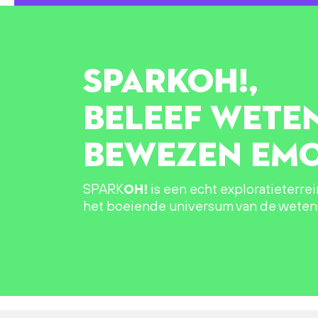
SPARK
OH!
,
BELEEF WETE
BEWEZEN EMO
SPARK
OH!
is een echt exploratieterre
het boeiende universum van de wete