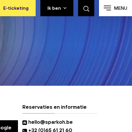
E-ticketing
Ik ben
MENU
Reservaties en informatie
hello@sparkoh.be
oogle
+32 (0)65 61 21 60