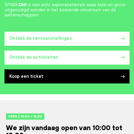
SPARK
OH!
is een echt exploratieterrein waar klein en groot
uitgenodigd worden in het boeiende universum van de
wetenschappen!
Ontdek de tentoonstellingen
Ontdek de activiteiten
Koop een ticket
OPEN | 10:00 > 18:00
We zijn vandaag open van 10:00 tot