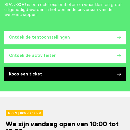
SPARK
OH!
is een echt exploratieterrein waar klein en groot
uitgenodigd worden in het boeiende universum van de
wetenschappen!
Ontdek de tentoonstellingen
Ontdek de activiteiten
Koop een ticket
OPEN | 10:00 > 18:00
We zijn vandaag open van 10:00 tot