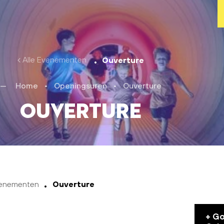
Alle Evenementen
Ouverture
Home
•
Openingsuren
•
Ouverture
Ouverture
venementen
Ouverture
+ G