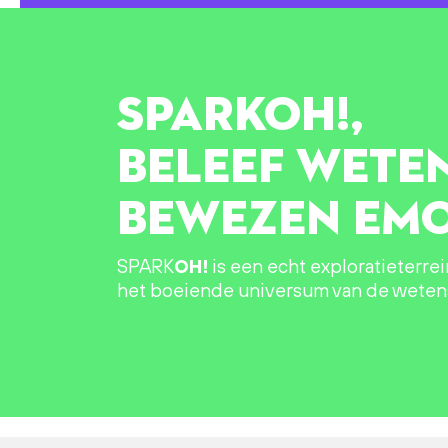
SPARK
OH!
,
BELEEF WETE
BEWEZEN EMO
SPARK
OH!
is een echt exploratieterre
het boeiende universum van de wete