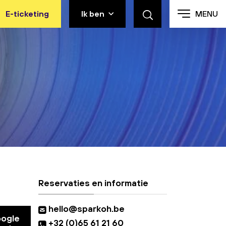
E-ticketing
Ik ben
MENU
Reservaties en informatie
hello@sparkoh.be
oogle
+32 (0)65 61 21 60