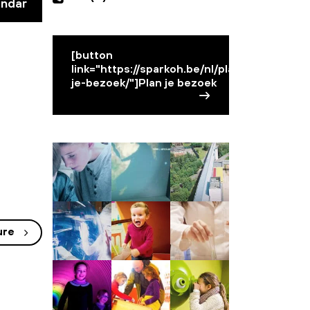
endar
[button
link="https://sparkoh.be/nl/plan-
je-bezoek/"]Plan je bezoek
ure