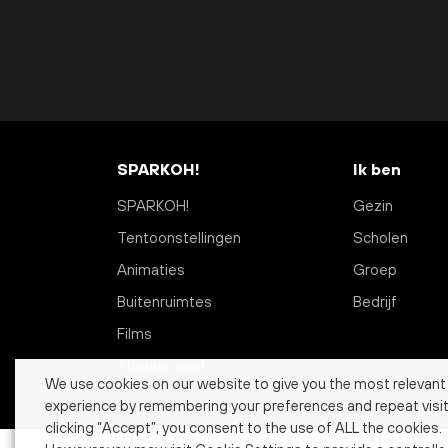
SPARKOH!
Ik ben
SPARKOH!
Gezin
Tentoonstellingen
Scholen
Animaties
Groep
Buitenruimtes
Bedrijf
Films
Abonnement
We use cookies on our website to give you the most relevant
experience by remembering your preferences and repeat visit
clicking “Accept”, you consent to the use of ALL the cookies.