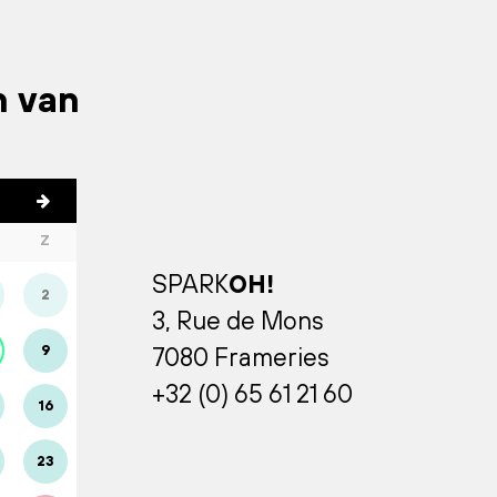
n van
Z
SPARK
OH!
2
3, Rue de Mons
9
7080 Frameries
+32 (0) 65 61 21 60
16
23