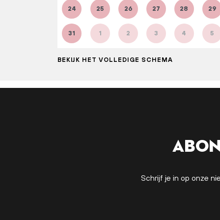
24
25
26
27
28
29
31
1
2
3
4
5
BEKIJK HET VOLLEDIGE SCHEMA
Abon
Schrijf je in op onze