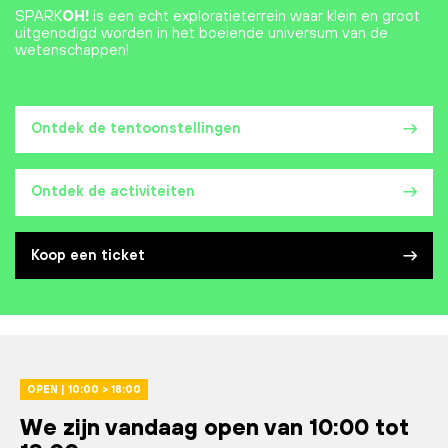
SPARK
OH!
is een echt exploratieterrein waar klein en groot
uitgenodigd worden in het boeiende universum van de
wetenschappen!
Ontdek de tentoonstellingen
Ontdek de activiteiten
Koop een ticket
OPEN | 10:00 > 18:00
We zijn vandaag open van 10:00 tot