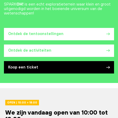
SPARK
OH!
is een echt exploratieterrein waar klein en groot
uitgenodigd worden in het boeiende universum van de
wetenschappen!
Ontdek de tentoonstellingen
Ontdek de activiteiten
Koop een ticket
OPEN | 10:00 > 18:00
We zijn vandaag open van 10:00 tot