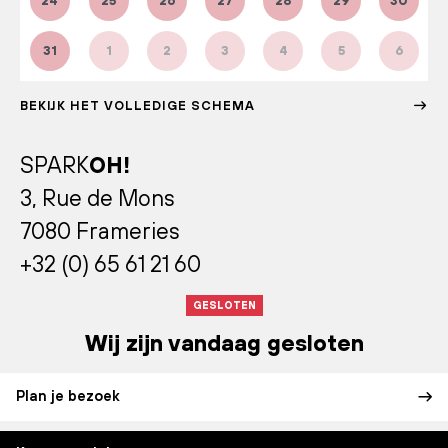
24
25
26
27
28
29
30
31
1
2
3
4
5
6
BEKIJK HET VOLLEDIGE SCHEMA
SPARK
OH!
3, Rue de Mons
7080 Frameries
+32 (0) 65 61 21 60
GESLOTEN
Wij zijn vandaag gesloten
Plan je bezoek