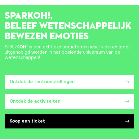
SPARK
OH!
,
BELEEF WETENSCHAPPELIJK
BEWEZEN EMOTIES
SPARK
OH!
is een echt exploratieterrein waar klein en groot
uitgenodigd worden in het boeiende universum van de
wetenschappen!
Ontdek de tentoonstellingen
Ontdek de activiteiten
Koop een ticket