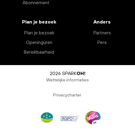
Abonnement
Plan je bezoek
Anders
Plan je bezoek
Partners
Openinguren
Pers
Bereikbaarheid
2026 SPARK
OH!
Wettelijke informaties
Privacycharter