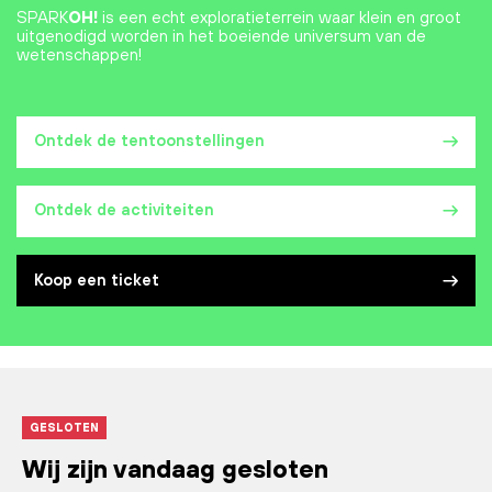
SPARK
OH!
is een echt exploratieterrein waar klein en groot
uitgenodigd worden in het boeiende universum van de
wetenschappen!
Ontdek de tentoonstellingen
Ontdek de activiteiten
Koop een ticket
GESLOTEN
Wij zijn vandaag gesloten