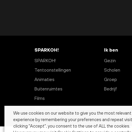
SPARKOH!
Ik ben
SPARKOH!
Gezin
Tentoonstellingen
Scholen
Animaties
Groep
Buitenruimtes
Bedrijf
Films
Abonnement
We use cookies on our website to give you the most relevant
experience by remembering your preferences and repeat visit
clicking “Accept”, you consent to the use of ALL the cookies.