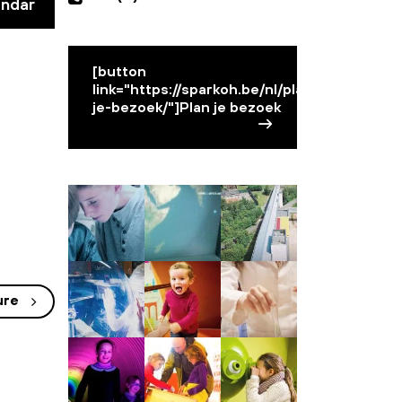
endar
[button
link="https://sparkoh.be/nl/plan-
je-bezoek/"]Plan je bezoek
ure