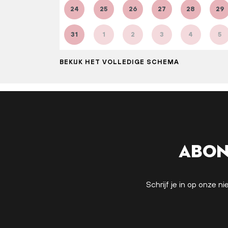
24
25
26
27
28
29
31
1
2
3
4
5
BEKIJK HET VOLLEDIGE SCHEMA
Abon
Schrijf je in op onze