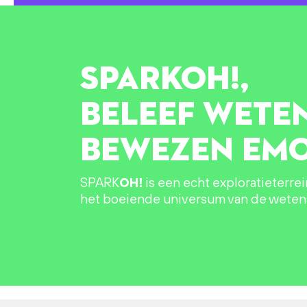
SPARK
OH!
,
BELEEF WETE
BEWEZEN EMO
SPARK
OH!
is een echt exploratieterre
het boeiende universum van de wete