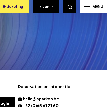
E-ticketing
Ik ben
MENU
Reservaties en informatie
hello@sparkoh.be
oogle
+32 (0)65 61 21 60