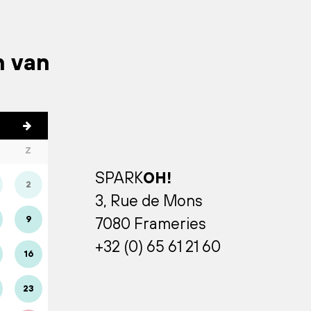
n van
Z
SPARK
OH!
2
3, Rue de Mons
9
7080 Frameries
+32 (0) 65 61 21 60
16
23