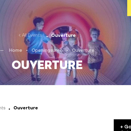
All Events
Ouverture
Home
•
Openingsuren
•
Ouverture
Ouverture
nts
Ouverture
+ G