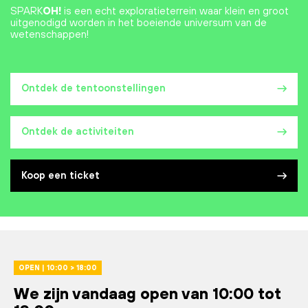
SPARK
OH!
is een echt exploratieterrein waar klein en groot
uitgenodigd worden in het boeiende universum van de
wetenschappen!
Ontdek de tentoonstellingen
Ontdek de activiteiten
Koop een ticket
OPEN | 10:00 > 18:00
We zijn vandaag open van 10:00 tot