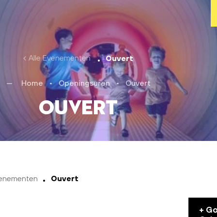
Alle Evenementen
Ouvert
Home
•
Openingsuren
•
Ouvert
Ouvert
venementen
Ouvert
+ G