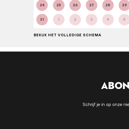
24
25
26
27
28
29
31
1
2
3
4
5
BEKIJK HET VOLLEDIGE SCHEMA
Abon
Schrijf je in op onze