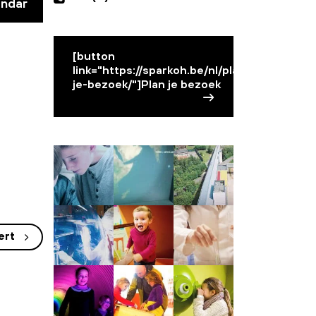
endar
[button
link="https://sparkoh.be/nl/plan-
je-bezoek/"]Plan je bezoek
ert