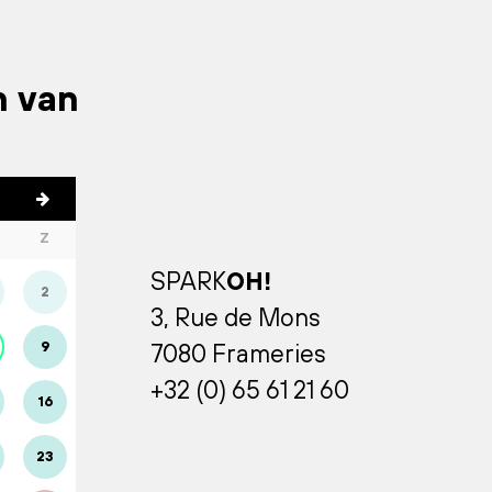
n van
Z
SPARK
OH!
2
3, Rue de Mons
9
7080 Frameries
+32 (0) 65 61 21 60
16
23