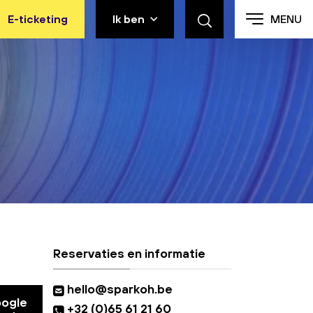
E-ticketing
Ik ben
MENU
Reservaties en informatie
hello@sparkoh.be
oogle
+32 (0)65 61 21 60