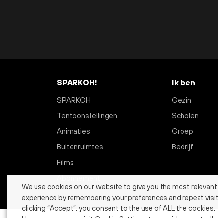
SPARKOH!
Ik ben
SPARKOH!
Gezin
Tentoonstellingen
Scholen
Animaties
Groep
Buitenruimtes
Bedrijf
Films
Abonnement
We use cookies on our website to give you the most relevant
experience by remembering your preferences and repeat visit
clicking “Accept”, you consent to the use of ALL the cookies.