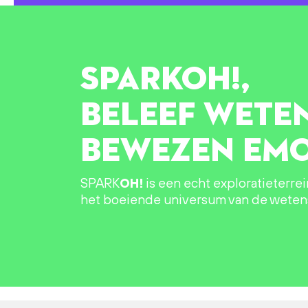
SPARK
OH!
,
BELEEF WETE
BEWEZEN EMO
SPARK
OH!
is een echt exploratieterre
het boeiende universum van de wete