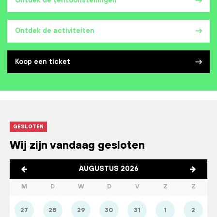
Ontdek de tentoonstellingen
Ontdek de activiteiten
Koop een ticket
GESLOTEN
Wij zijn vandaag gesloten
AUGUSTUS 2026
M
D
W
D
V
Z
Z
27
28
29
30
31
1
2