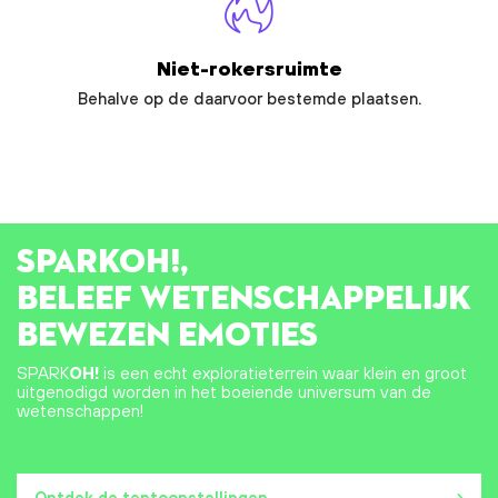
Niet-rokersruimte
Behalve op de daarvoor bestemde plaatsen.
SPARK
OH!
,
BELEEF WETENSCHAPPELIJK
BEWEZEN EMOTIES
SPARK
OH!
is een echt exploratieterrein waar klein en groot
uitgenodigd worden in het boeiende universum van de
wetenschappen!