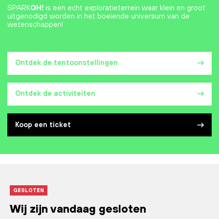
SPARK
OH!
is een echt exploratieterrein waar klein en groot
uitgenodigd worden in het boeiende universum van de
wetenschappen!
Ontdek de tentoonstellingen
Ontdek de activiteiten
Koop een ticket
GESLOTEN
Wij zijn vandaag gesloten