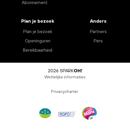
Abonnement
Plan je bezoek
Anders
Plan je bezoek
Partners
Openinguren
Pers
Bereikbaarheid
2026 SPARK
OH!
Wettelijke informaties
Privacycharter