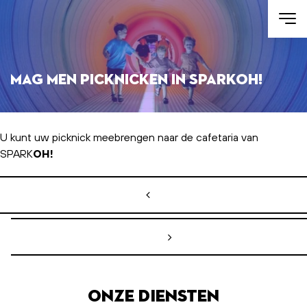
Skip to main content
Mag men picknicken in SPARKOH!
U kunt uw picknick meebrengen naar de cafetaria van
SPARK
OH!
Bericht navigatie
Onze diensten