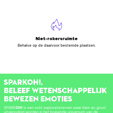
Niet-rokersruimte
Behalve op de daarvoor bestemde plaatsen.
SPARK
OH!
,
BELEEF WETENSCHAPPELIJK
BEWEZEN EMOTIES
SPARK
OH!
is een echt exploratieterrein waar klein en groot
uitgenodigd worden in het boeiende universum van de