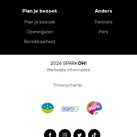
Plan je bezoek
Anders
Plan je bezoek
Partners
Openinguren
Pers
Bereikbaarheid
2026 SPARK
OH!
Wettelijke informaties
Privacycharter