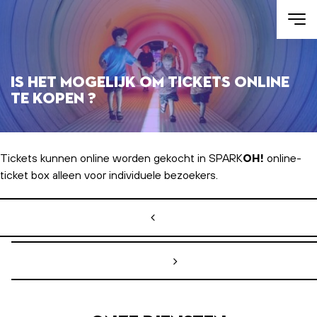
Skip to main content
Is het mogelijk om tickets online
te kopen ?
Tickets kunnen online worden gekocht in SPARK
OH!
online-
ticket box alleen voor individuele bezoekers.
Bericht navigatie