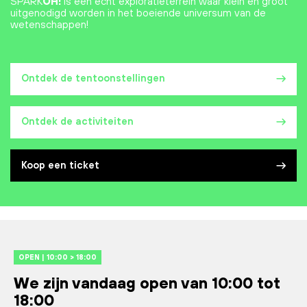
SPARK
OH!
is een echt exploratieterrein waar klein en groot
uitgenodigd worden in het boeiende universum van de
wetenschappen!
Ontdek de tentoonstellingen
Ontdek de activiteiten
Koop een ticket
OPEN | 10:00 > 18:00
We zijn vandaag open van 10:00 tot
18:00