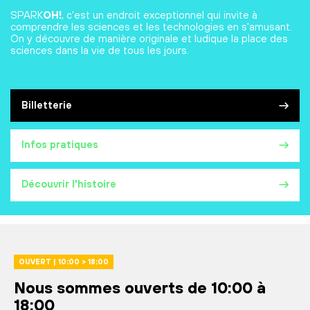
SPARK
OH!
, c'est un endroit exceptionnel qui invite à
comprendre les sciences et les technologies en s'amusant.
On y découvre de manière originale et ludique la place des
sciences dans la vie de tous les jours.
Billetterie
Infos pratiques
Découvrir l'histoire
OUVERT | 10:00 > 18:00
Nous sommes ouverts de 10:00 à
18:00