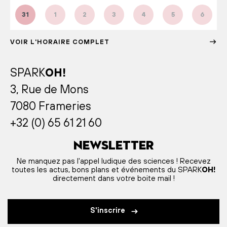
31
1
2
3
4
5
6
VOIR L'HORAIRE COMPLET
SPARK
OH!
3, Rue de Mons
7080 Frameries
+32 (0) 65 61 21 60
Newsletter
Ne manquez pas l'appel ludique des sciences ! Recevez
toutes les actus, bons plans et événements du SPARK
OH!
directement dans votre boite mail !
S'inscrire