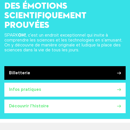
des émotions
scientifiquement
prouvées
SPARK
OH!
, c'est un endroit exceptionnel qui invite à
comprendre les sciences et les technologies en s'amusant.
On y découvre de manière originale et ludique la place des
sciences dans la vie de tous les jours.
Billetterie
Infos pratiques
Découvrir l'histoire