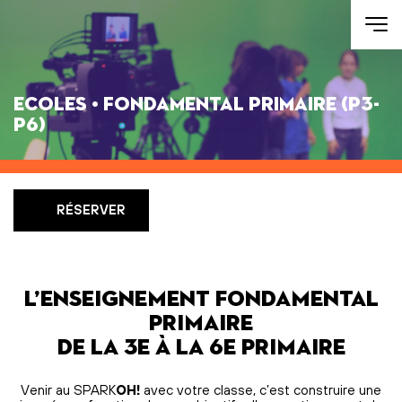
Aller au contenu
Ecoles • Fondamental primaire (P3-
P6)
RÉSERVER
L’enseignement fondamental
primaire
De la 3e à la 6e primaire
Venir au SPARK
OH!
avec votre classe, c’est construire une