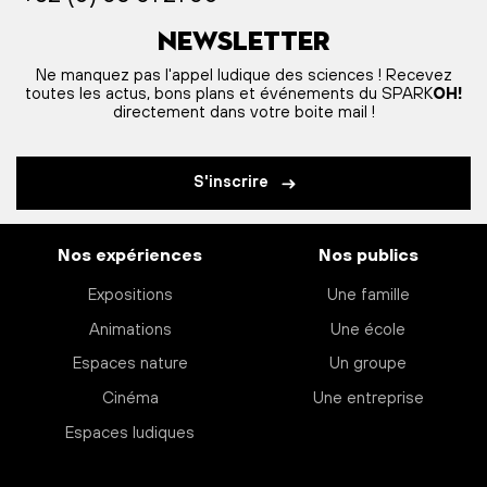
Newsletter
Ne manquez pas l'appel ludique des sciences ! Recevez
toutes les actus, bons plans et événements du SPARK
OH!
directement dans votre boite mail !
S'inscrire
Nos expériences
Nos publics
Expositions
Une famille
Animations
Une école
Espaces nature
Un groupe
Cinéma
Une entreprise
Espaces ludiques