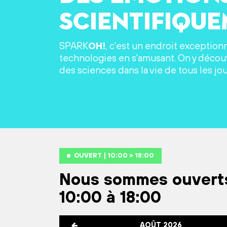
scientifiqu
SPARK
OH!
, c'est un endroit exception
technologies en s'amusant. On y découv
des sciences dans la vie de tous les jou
OUVERT | 10:00 > 18:00
Nous sommes ouvert
10:00 à 18:00
AOÛT 2026