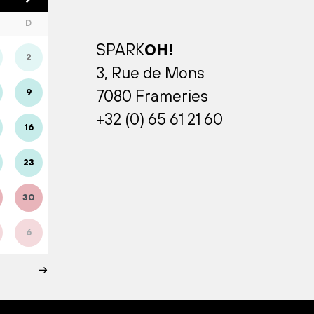
D
SPARK
OH!
2
3, Rue de Mons
9
7080 Frameries
+32 (0) 65 61 21 60
16
23
30
6