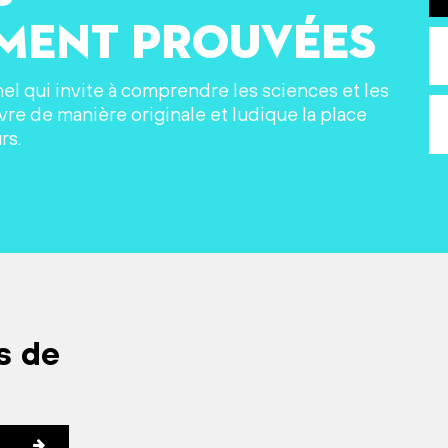
ement prouvées
nel qui invite à comprendre les sciences et les
re de manière originale et ludique la place
rs.
s de