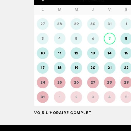
L
M
M
J
V
S
27
28
29
30
31
1
3
4
5
6
7
8
10
11
12
13
14
15
17
18
19
20
21
22
24
25
26
27
28
29
31
1
2
3
4
5
VOIR L'HORAIRE COMPLET