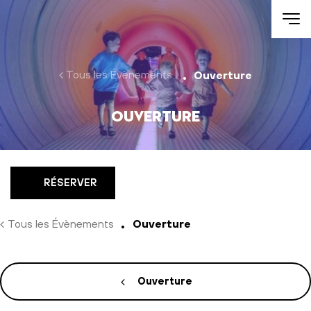
Aller au contenu
Tous les Évènements
Ouverture
Ouverture
RÉSERVER
Tous les Évènements
Ouverture
Ouverture