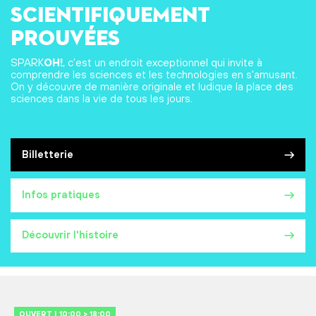
scientifiquement
prouvées
SPARK
OH!
, c'est un endroit exceptionnel qui invite à
comprendre les sciences et les technologies en s'amusant.
On y découvre de manière originale et ludique la place des
sciences dans la vie de tous les jours.
Billetterie
Infos pratiques
Découvrir l'histoire
OUVERT | 10:00 > 18:00