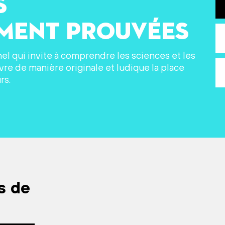
s
ement prouvées
nel qui invite à comprendre les sciences et les
re de manière originale et ludique la place
rs.
s de