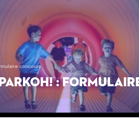
rmulaire concours
PARKOH! : formulair