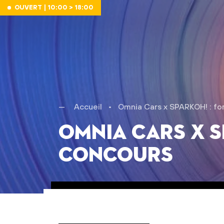
Aller au contenu
OUVERT | 10:00 > 18:00
Accueil
•
Omnia Cars x SPARKOH! : fo
Omnia Cars x S
concours