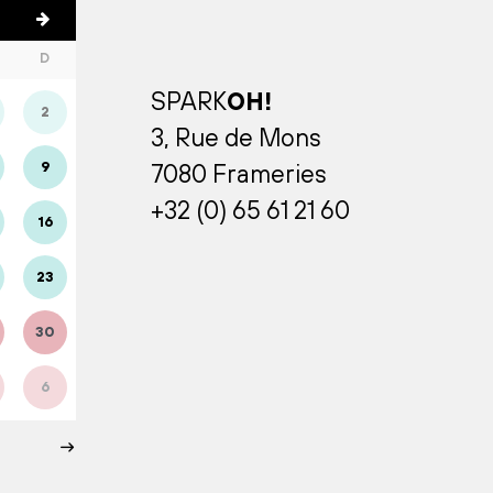
D
SPARK
OH!
2
3, Rue de Mons
9
7080 Frameries
+32 (0) 65 61 21 60
16
23
30
6