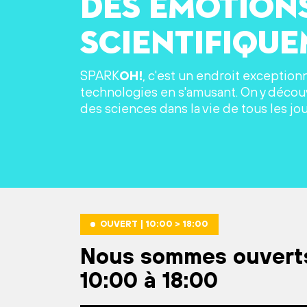
des émotion
scientifiqu
SPARK
OH!
, c'est un endroit exception
technologies en s'amusant. On y découv
des sciences dans la vie de tous les jou
OUVERT | 10:00 > 18:00
Nous sommes ouvert
10:00 à 18:00