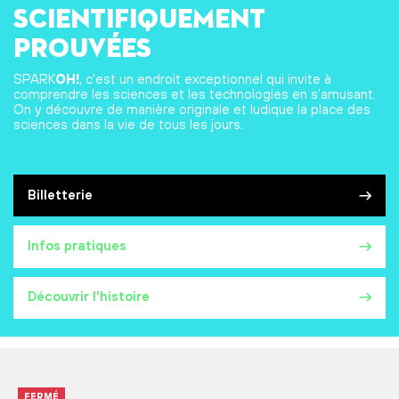
scientifiquement
prouvées
SPARK
OH!
, c'est un endroit exceptionnel qui invite à
comprendre les sciences et les technologies en s'amusant.
On y découvre de manière originale et ludique la place des
sciences dans la vie de tous les jours.
Billetterie
Infos pratiques
Découvrir l'histoire
FERMÉ