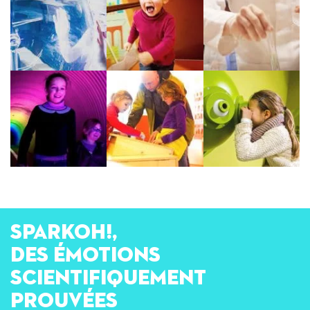
SPARKOH!,
des émotions
scientifiquement
prouvées