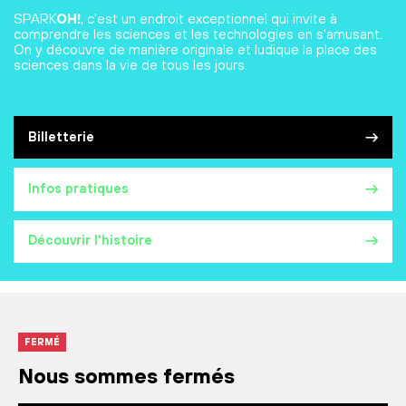
SPARK
OH!
, c'est un endroit exceptionnel qui invite à
comprendre les sciences et les technologies en s'amusant.
On y découvre de manière originale et ludique la place des
sciences dans la vie de tous les jours.
Billetterie
Infos pratiques
Découvrir l'histoire
FERMÉ
Nous sommes fermés