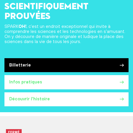
scientifiquement
prouvées
SPARK
OH!
, c'est un endroit exceptionnel qui invite à
comprendre les sciences et les technologies en s'amusant.
On y découvre de manière originale et ludique la place des
sciences dans la vie de tous les jours.
Billetterie
Infos pratiques
Découvrir l'histoire
FERMÉ