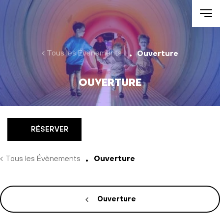
Aller au contenu
Tous les Évènements
Ouverture
Ouverture
RÉSERVER
Tous les Évènements
Ouverture
Ouverture