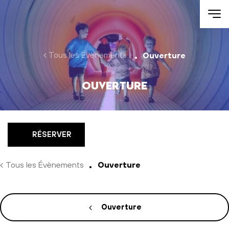
Aller au contenu
Tous les Évènements
Ouverture
Ouverture
RÉSERVER
Tous les Évènements
Ouverture
Ouverture