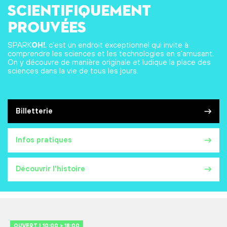
scientifiquement
prouvées
SPARK
OH!
, c'est un endroit exceptionnel qui invite à
comprendre les sciences et les technologies en s'amusant.
On y découvre de manière originale et ludique la place des
sciences dans la vie de tous les jours.
Billetterie
Infos pratiques
Découvrir l'histoire
OUVERT | 10:00 > 18:00