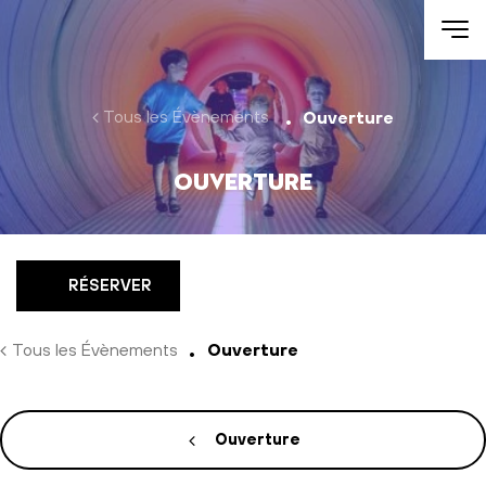
Aller au contenu
Tous les Évènements
Ouverture
Ouverture
RÉSERVER
Tous les Évènements
Ouverture
Ouverture