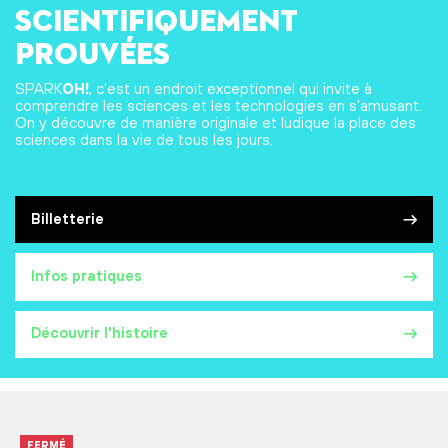
scientifiquement
prouvées
SPARK
OH!
, c'est un endroit exceptionnel qui invite à
comprendre les sciences et les technologies en s'amusant.
On y découvre de manière originale et ludique la place des
sciences dans la vie de tous les jours.
Billetterie
Infos pratiques
Découvrir l'histoire
FERMÉ